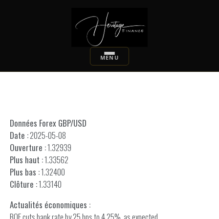
Données Forex GBP/USD
Date :
2025-05-08
Ouverture :
1.32939
Plus haut :
1.33562
Plus bas :
1.32400
Clôture :
1.33140
Actualités économiques :
BOE cuts bank rate by 25 bps to 4.25%, as expected