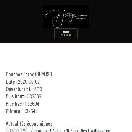
Données Forex GBP/USD
Date :
2025-05-02
Ouverture :
1.32713
Plus haut :
1.33306
Plus bas :
1.32604
Clôture :
1.32640
Actualités économiques :
GBP/USD Weekly Forecast: Strong NFP Justifies Cautious Fed