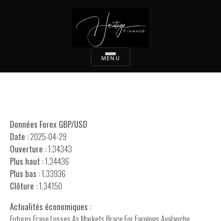
Données Forex GBP/USD
Date :
2025-04-29
Ouverture :
1.34343
Plus haut :
1.34436
Plus bas :
1.33936
Clôture :
1.34150
Actualités économiques :
Futures Erase Losses As Markets Brace For Earnings Avalanche