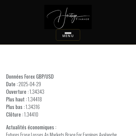
Données Forex GBP/USD
Date :
2025-04-29
Ouverture :
1.34343
Plus haut :
1.34418
Plus bas :
1.34316
Clôture :
1.34410
Actualités économiques :
Futures Erase Losses As Markets Brace For Earnings Avalanche