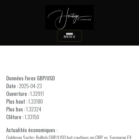
Données Forex GBP/USD
Date :
2025-04-23
Ouverture :
1.32911
Plus haut :
1.33180
Plus bas :
1.32324
Clôture :
1.33150
Actualités économiques :
Goldman Sachs: Bullish GBP/USD but cautious on GBP vs. European FX