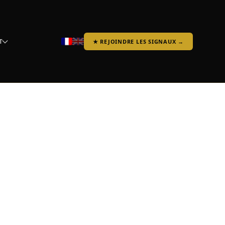
T
★ REJOINDRE LES SIGNAUX →