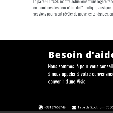
La paire GBP/USD montre actuellement une légère tenda
économiques des deux côtés de l'Atlantique, ainsi que 
sessions pourraient révéler de nouvelles tendances, en
Besoin d'aid
Nous sommes là pour vous conseill
à nous appeler à votre convenanc
convenir d'une Visio
+33187668748
1 rue de Stockholm 7500