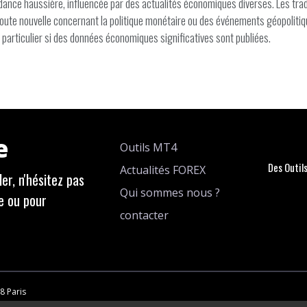
nce haussière, influencée par des actualités économiques diverses. Les trad
toute nouvelle concernant la politique monétaire ou des événements géopolitiqu
 particulier si des données économiques significatives sont publiées.
e
Outils MT4
Des Outil
Actualités FOREX
er, n'hésitez pas
Qui sommes nous ?
e ou pour
contacter
8 Paris