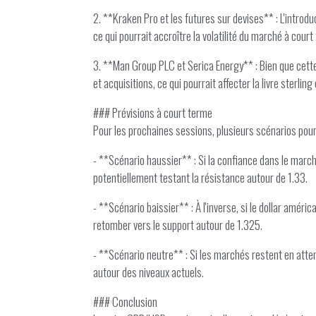
2. **Kraken Pro et les futures sur devises** : L'introdu
ce qui pourrait accroître la volatilité du marché à cour
3. **Man Group PLC et Serica Energy** : Bien que cette 
et acquisitions, ce qui pourrait affecter la livre sterli
### Prévisions à court terme
Pour les prochaines sessions, plusieurs scénarios pour
- **Scénario haussier** : Si la confiance dans le mar
potentiellement testant la résistance autour de 1.33.
- **Scénario baissier** : À l'inverse, si le dollar amé
retomber vers le support autour de 1.325.
- **Scénario neutre** : Si les marchés restent en atte
autour des niveaux actuels.
### Conclusion