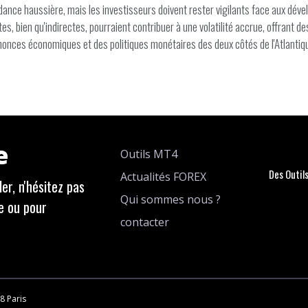
nce haussière, mais les investisseurs doivent rester vigilants face aux déve
, bien qu'indirectes, pourraient contribuer à une volatilité accrue, offrant de
onces économiques et des politiques monétaires des deux côtés de l'Atlantiq
e
Outils MT4
Des Outil
Actualités FOREX
er, n'hésitez pas
Qui sommes nous ?
e ou pour
contacter
8 Paris