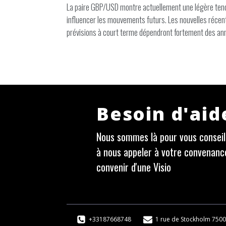
La paire GBP/USD montre actuellement une légère tenda
influencer les mouvements futurs. Les nouvelles récentes
prévisions à court terme dépendront fortement des ann
Besoin d'aid
Nous sommes là pour vous conseill
à nous appeler à votre convenanc
convenir d'une Visio
+33187668748
1 rue de Stockholm 7500