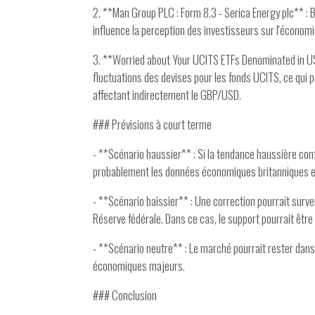
2. **Man Group PLC : Form 8.3 - Serica Energy plc** : Bi
influence la perception des investisseurs sur l'économ
3. **Worried about Your UCITS ETFs Denominated in US
fluctuations des devises pour les fonds UCITS, ce qui po
affectant indirectement le GBP/USD.
### Prévisions à court terme
- **Scénario haussier** : Si la tendance haussière con
probablement les données économiques britanniques et
- **Scénario baissier** : Une correction pourrait surve
Réserve fédérale. Dans ce cas, le support pourrait être
- **Scénario neutre** : Le marché pourrait rester dans
économiques majeurs.
### Conclusion