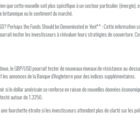
en que cette nouvelle soit plus spécifique à un secteur particulier (énergie), 
ie britannique ou le sentiment du marché.
D? Perhaps the Funds Should be Denominated in Yen!** : Cette information s
urrait inciter les investisseurs à réévaluer leurs stratégies de couverture. Cel
tinue, le GBP/USD pourrait tester de nouveaux niveaux de résistance au-dessus
 les annonces de la Banque d'Angleterre pour des indices supplémentaires.
nir si le dollar américain se renforce en raison de nouvelles données économiq
 testé autour de 1.3250.
 une fourchette étroite si les investisseurs attendent plus de clarté sur les 