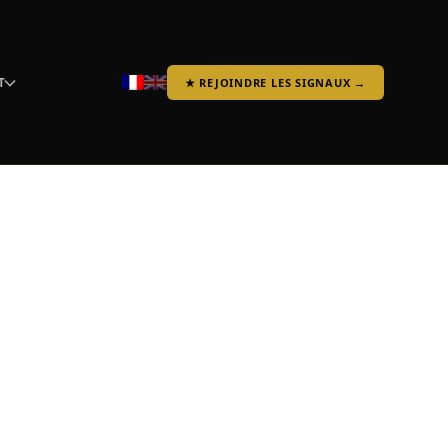
T
★ REJOINDRE LES SIGNAUX →