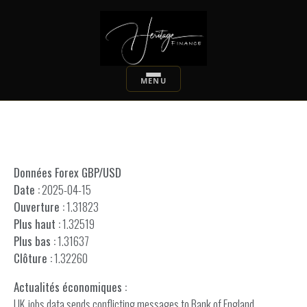
Données Forex GBP/USD
Date :
2025-04-15
Ouverture :
1.31823
Plus haut :
1.32519
Plus bas :
1.31637
Clôture :
1.32260
Actualités économiques :
UK jobs data sends conflicting messages to Bank of England