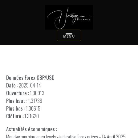
Données Forex GBP/USD
Date :
2025-04-14
Ouverture :
1.30913
Plus haut :
1.31738
Plus bas :
1.30615
Clôture :
1.31620
Actualités économiques :
Monday morning open levels - indicative forex prices - 14 April 2025