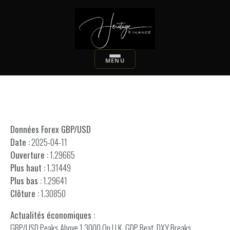
Données Forex GBP/USD
Date :
2025-04-11
Ouverture :
1.29665
Plus haut :
1.31449
Plus bas :
1.29641
Clôture :
1.30850
Actualités économiques :
GBP/USD Peaks Above 1.3000 On U.K. GDP Beat, DXY Breaks