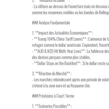
2. **Tendance Actuelle** :
- La clôture au-dessus de l'ouverture mais en dessous
comme les moyennes mobiles ou les bandes de Bollinger, 
### Analyse Fondamentale
1. **Impact des Actualités Économiques** :
- **Trump 104% China Tariff Looms** : L'annonce de ta
refuges comme le dollar américain. Cependant, l'incert
- **AUD & NZD Hit Multi-Year Lows** : La faiblesse de
des devises perçues comme plus stables.
- **Dollar Stays on the Backfoot** : Si le dollar reste 
2. **Réaction du Marché** :
- Les marchés rebondissent après une période de volatili
s'étend à la zone euro et au Royaume-Uni.
### Prévisions à Court Terme
1. **Scénarios Possibles** :