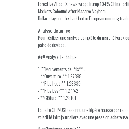
ForexLive APac FX news wrap: Trump 104% China tariff
Markets Rebound After Massive Mayhem
Dollar stays on the backfoot in European morning trade
Analyse détaillée :
Pour réaliser une analyse complète du marché Forex co
paire de devises.
### Analyse Technique
1. **Mouvements de Prix** :
- **Ouverture :** 1.27898
- **Plus haut :** 1.28639
- **Plus bas :** 1.27742
- **Clôture :** 1.28101
La paire GBP/USD a connu une légère hausse par rapport
volatilité intrajournalière avec une pression acheteus