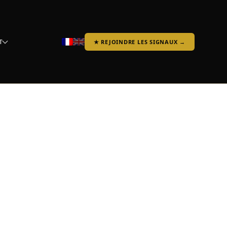
T
★ REJOINDRE LES SIGNAUX →