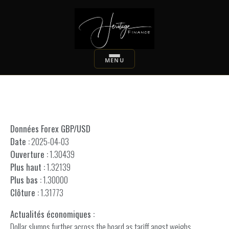
Données Forex GBP/USD
Date :
2025-04-03
Ouverture :
1.30439
Plus haut :
1.32139
Plus bas :
1.30000
Clôture :
1.31773
Actualités économiques :
Dollar slumps further across the board as tariff angst weighs