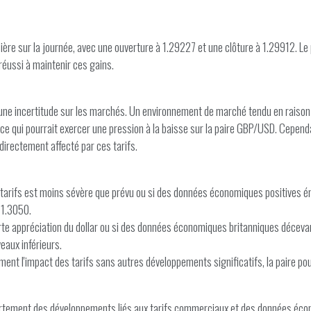
re sur la journée, avec une ouverture à 1.29227 et une clôture à 1.29912. Le 
réussi à maintenir ces gains.
é une incertitude sur les marchés. Un environnement de marché tendu en raiso
, ce qui pourrait exercer une pression à la baisse sur la paire GBP/USD. Cepend
irectement affecté par ces tarifs.
x tarifs est moins sévère que prévu ou si des données économiques positives
 1.3050.
forte appréciation du dollar ou si des données économiques britanniques décevan
eaux inférieurs.
ent l'impact des tarifs sans autres développements significatifs, la paire pou
ortement des développements liés aux tarifs commerciaux et des données écon