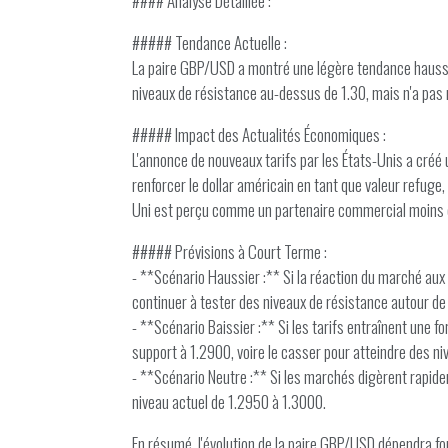
#### Analyse Détaillée :
##### Tendance Actuelle :
La paire GBP/USD a montré une légère tendance haussiè
niveaux de résistance au-dessus de 1.30, mais n'a pas 
##### Impact des Actualités Économiques :
L'annonce de nouveaux tarifs par les États-Unis a cré
renforcer le dollar américain en tant que valeur refuge
Uni est perçu comme un partenaire commercial moins d
##### Prévisions à Court Terme :
- **Scénario Haussier :** Si la réaction du marché au
continuer à tester des niveaux de résistance autour de
- **Scénario Baissier :** Si les tarifs entraînent une 
support à 1.2900, voire le casser pour atteindre des niv
- **Scénario Neutre :** Si les marchés digèrent rapidem
niveau actuel de 1.2950 à 1.3000.
En résumé, l'évolution de la paire GBP/USD dépendra f