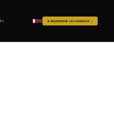
T
★ REJOINDRE LES SIGNAUX →