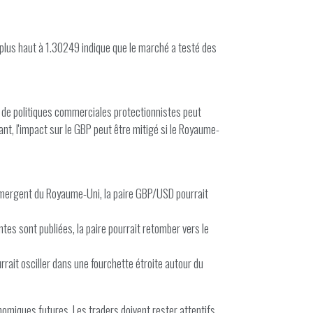
plus haut à 1.30249 indique que le marché a testé des
n de politiques commerciales protectionnistes peut
ant, l'impact sur le GBP peut être mitigé si le Royaume-
 émergent du Royaume-Uni, la paire GBP/USD pourrait
tes sont publiées, la paire pourrait retomber vers le
rrait osciller dans une fourchette étroite autour du
omiques futures. Les traders doivent rester attentifs