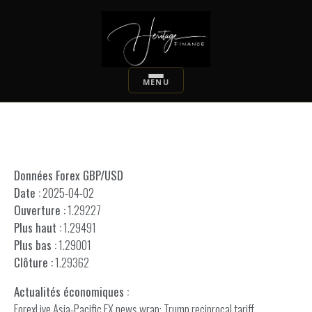
Données Forex GBP/USD
Date :
2025-04-02
Ouverture :
1.29227
Plus haut :
1.29491
Plus bas :
1.29001
Clôture :
1.29362
Actualités économiques :
ForexLive Asia-Pacific FX news wrap: Trump reciprocal tariff