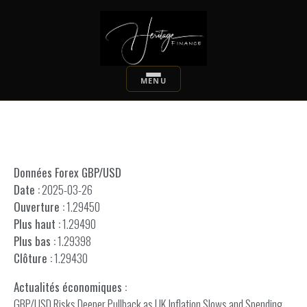
Données Forex GBP/USD
Date :
2025-03-26
Ouverture :
1.29450
Plus haut :
1.29490
Plus bas :
1.29398
Clôture :
1.29430
Actualités économiques :
GBP/USD Risks Deeper Pullback as UK Inflation Slows and Spending