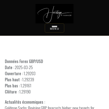
Données Forex GBP/USD
Date :
2025-03-25
Ouverture :
1.29203
Plus haut :
1.29239
Plus bas :
1.29161
Clôture :
1.29190
Actualités économiques :
Goldman Sachs; Revising GBP forecasts higher; new targets for