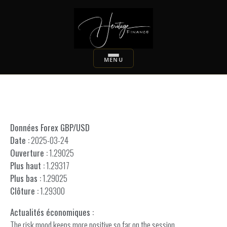
Données Forex GBP/USD
Date :
2025-03-24
Ouverture :
1.29025
Plus haut :
1.29317
Plus bas :
1.29025
Clôture :
1.29300
Actualités économiques :
The risk mood keeps more positive so far on the session