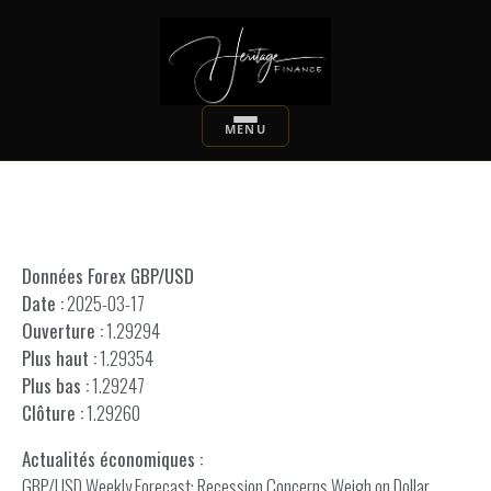
Données Forex GBP/USD
Date :
2025-03-17
Ouverture :
1.29294
Plus haut :
1.29354
Plus bas :
1.29247
Clôture :
1.29260
Actualités économiques :
GBP/USD Weekly Forecast: Recession Concerns Weigh on Dollar