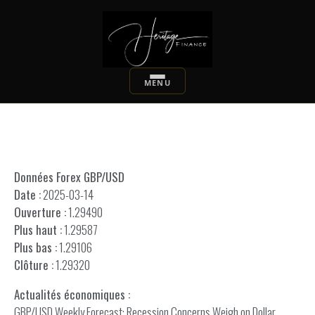
Données Forex GBP/USD
Date :
2025-03-14
Ouverture :
1.29490
Plus haut :
1.29587
Plus bas :
1.29106
Clôture :
1.29320
Actualités économiques :
GBP/USD Weekly Forecast: Recession Concerns Weigh on Dollar