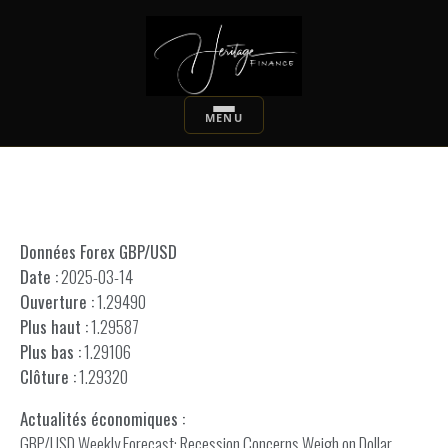
Données Forex GBP/USD
Date :
2025-03-14
Ouverture :
1.29490
Plus haut :
1.29587
Plus bas :
1.29106
Clôture :
1.29320
Actualités économiques :
GBP/USD Weekly Forecast: Recession Concerns Weigh on Dollar