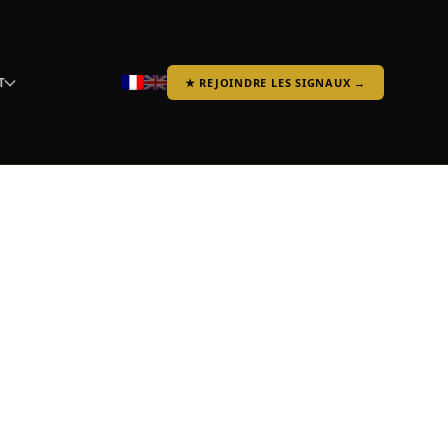
T
★ REJOINDRE LES SIGNAUX →