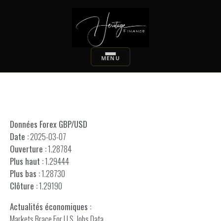
Données Forex GBP/USD
Date :
2025-03-07
Ouverture :
1.28784
Plus haut :
1.29444
Plus bas :
1.28730
Clôture :
1.29190
Actualités économiques :
Markets Brace For U.S. Jobs Data