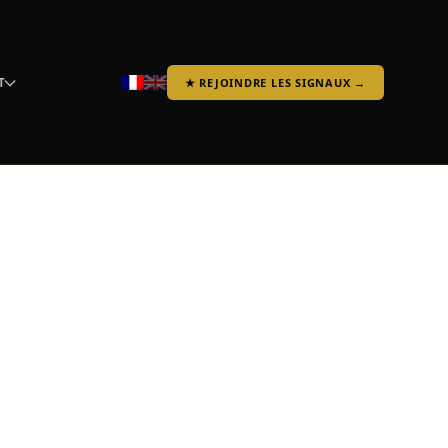
T
★ REJOINDRE LES SIGNAUX →