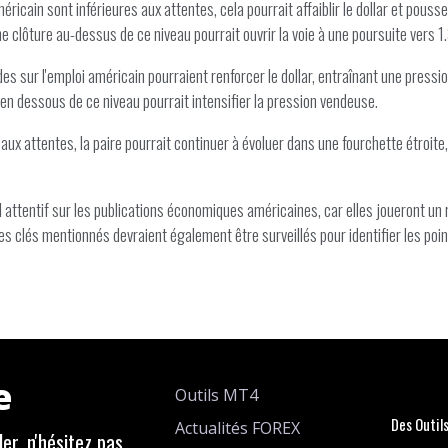
éricain sont inférieures aux attentes, cela pourrait affaiblir le dollar et pous
 clôture au-dessus de ce niveau pourrait ouvrir la voie à une poursuite vers 1
des sur l'emploi américain pourraient renforcer le dollar, entraînant une pressi
en dessous de ce niveau pourrait intensifier la pression vendeuse.
ux attentes, la paire pourrait continuer à évoluer dans une fourchette étroite
 attentif sur les publications économiques américaines, car elles joueront un r
s clés mentionnés devraient également être surveillés pour identifier les poin
e
Outils MT4
Des Outil
Actualités FOREX
er, n'hésitez pas