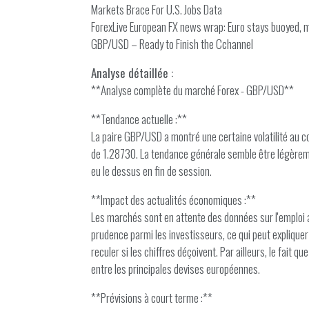
Markets Brace For U.S. Jobs Data
ForexLive European FX news wrap: Euro stays buoyed, 
GBP/USD – Ready to Finish the Cchannel
Analyse détaillée :
**Analyse complète du marché Forex - GBP/USD**
**Tendance actuelle :**
La paire GBP/USD a montré une certaine volatilité au co
de 1.28730. La tendance générale semble être légèreme
eu le dessus en fin de session.
**Impact des actualités économiques :**
Les marchés sont en attente des données sur l'emploi aux
prudence parmi les investisseurs, ce qui peut expliquer la
reculer si les chiffres déçoivent. Par ailleurs, le fait 
entre les principales devises européennes.
**Prévisions à court terme :**