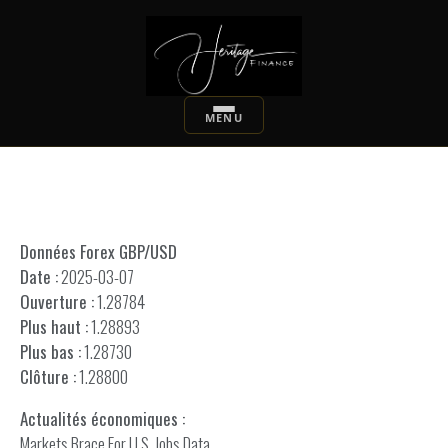
Données Forex GBP/USD
Date :
2025-03-07
Ouverture :
1.28784
Plus haut :
1.28893
Plus bas :
1.28730
Clôture :
1.28800
Actualités économiques :
Markets Brace For U.S. Jobs Data