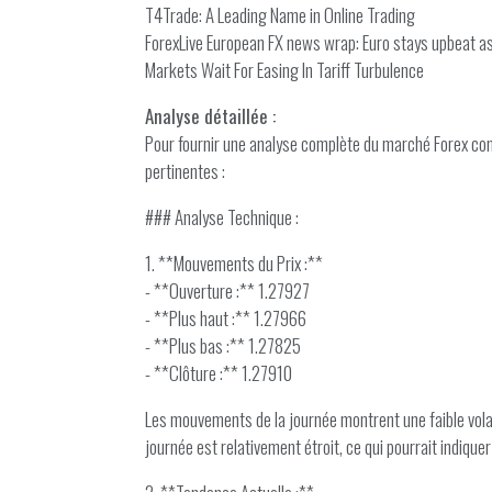
T4Trade: A Leading Name in Online Trading
ForexLive European FX news wrap: Euro stays upbeat as
Markets Wait For Easing In Tariff Turbulence
Analyse détaillée :
Pour fournir une analyse complète du marché Forex con
pertinentes :
### Analyse Technique :
1. **Mouvements du Prix :**
- **Ouverture :** 1.27927
- **Plus haut :** 1.27966
- **Plus bas :** 1.27825
- **Clôture :** 1.27910
Les mouvements de la journée montrent une faible volati
journée est relativement étroit, ce qui pourrait indiqu