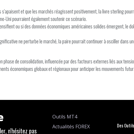
'apaisent et que les marchés réagissent positivement, la livre sterling pourrai
e-Uni pourraient également soutenir ce scénario.
intensifient ou si des données économiques américaines solides émergent, le doll
gnificative ne perturbe le marché, la paire pourrait continuer à osciller dans u
en phase de consolidation, influencée par des facteurs externes liés aux ten
pements économiques globaux et régionaux pour anticiper les mouvements futur
e
Outils MT4
Des Outil
Actualités FOREX
er, n'hésitez pas