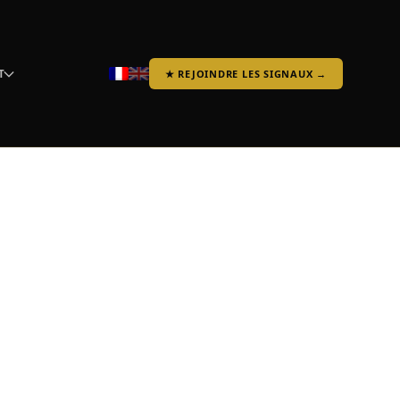
T
★ REJOINDRE LES SIGNAUX →