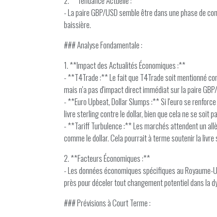
2. **Tendance Actuelle :**
- La paire GBP/USD semble être dans une phase de conso
baissière.
### Analyse Fondamentale :
1. **Impact des Actualités Économiques :**
- **T4Trade :** Le fait que T4Trade soit mentionné com
mais n'a pas d'impact direct immédiat sur la paire GBP
- **Euro Upbeat, Dollar Slumps :** Si l'euro se renforce 
livre sterling contre le dollar, bien que cela ne se soi
- **Tariff Turbulence :** Les marchés attendent un all
comme le dollar. Cela pourrait à terme soutenir la livre 
2. **Facteurs Économiques :**
- Les données économiques spécifiques au Royaume-Uni et 
près pour déceler tout changement potentiel dans la dy
### Prévisions à Court Terme :