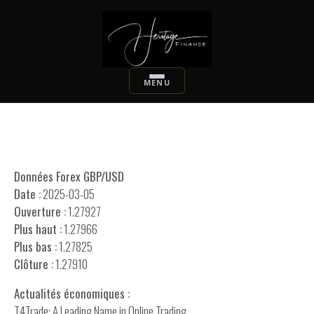
Données Forex GBP/USD
Date :
2025-03-05
Ouverture :
1.27927
Plus haut :
1.27966
Plus bas :
1.27825
Clôture :
1.27910
Actualités économiques :
T4Trade: A Leading Name in Online Trading