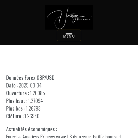
Données Forex GBP/USD
Date :
2025-03-04
Ouverture :
1.26985
Plus haut :
1.27094
Plus bas :
1.26783
Clôture :
1.26940
Actualités économiques :
Forexlive Americas FX news wrap: US data sags, tariffs loom and