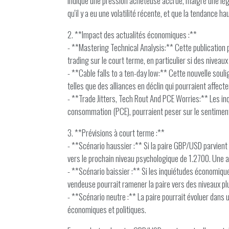
indique une pression acheteuse accrue, malgré une légè
qu'il y a eu une volatilité récente, et que la tendance h
2. **Impact des actualités économiques :**
- **Mastering Technical Analysis:** Cette publication p
trading sur le court terme, en particulier si des niveaux
- **Cable falls to a ten-day low:** Cette nouvelle soul
telles que des alliances en déclin qui pourraient affecte
- **Trade Jitters, Tech Rout And PCE Worries:** Les in
consommation (PCE), pourraient peser sur le sentiment 
3. **Prévisions à court terme :**
- **Scénario haussier :** Si la paire GBP/USD parvient
vers le prochain niveau psychologique de 1.2700. Une 
- **Scénario baissier :** Si les inquiétudes économique
vendeuse pourrait ramener la paire vers des niveaux pl
- **Scénario neutre :** La paire pourrait évoluer dans
économiques et politiques.