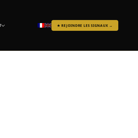
T
★ REJOINDRE LES SIGNAUX →