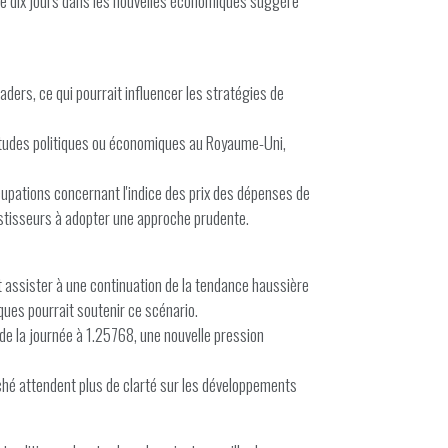
s de dix jours dans les nouvelles économiques suggère
aders, ce qui pourrait influencer les stratégies de
ertitudes politiques ou économiques au Royaume-Uni,
cupations concernant l'indice des prix des dépenses de
estisseurs à adopter une approche prudente.
t assister à une continuation de la tendance haussière
ues pourrait soutenir ce scénario.
 de la journée à 1.25768, une nouvelle pression
rché attendent plus de clarté sur les développements