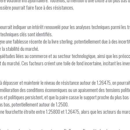
re volatilité intrajournalière. Toutefois, la mention d’une chute à un plus ba
aussière pourrait faire face à des résistances.
ourrait indiquer un intérêt renouvelé pour les analyses techniques parmi les tr
 techniques clés sont identifiés.
igne une faiblesse récente de la livre sterling, potentiellement due à des inc
r la stabilité du marché.
quiétudes liées au commerce et au secteur technologique, ainsi que les préoc
du marché. Ces facteurs créent une toile de fond incertaine, incitant les inv
 à dépasser et maintenir le niveau de résistance autour de 1.26475, on pourrai
amélioration des conditions économiques ou un apaisement des tensions politiq
s et politiques persistent, et que la paire casse le support proche du plus bas
us bas, potentiellement autour de 1.2500.
 une fourchette étroite entre 1.25800 et 1.26475, alors que les acteurs du ma