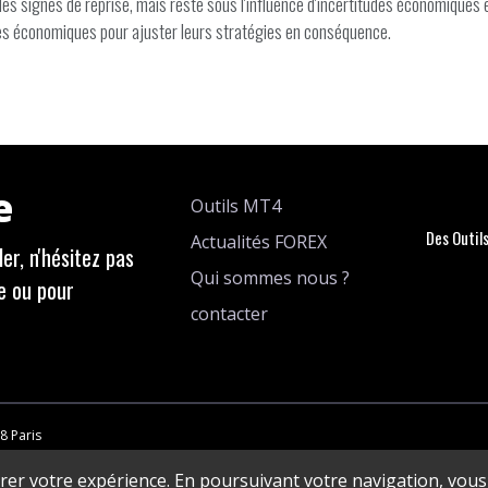
 signes de reprise, mais reste sous l'influence d'incertitudes économiques et 
lles économiques pour ajuster leurs stratégies en conséquence.
e
Outils MT4
Des Outil
Actualités FOREX
er, n'hésitez pas
Qui sommes nous ?
e ou pour
contacter
8 Paris
orer votre expérience. En poursuivant votre navigation, vous 