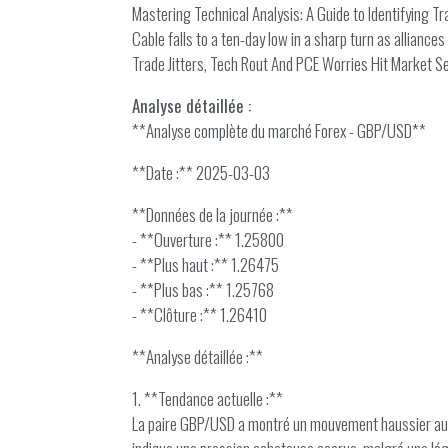
Mastering Technical Analysis: A Guide to Identifying Tr
Cable falls to a ten-day low in a sharp turn as alliance
Trade Jitters, Tech Rout And PCE Worries Hit Market S
Analyse détaillée :
**Analyse complète du marché Forex - GBP/USD**
**Date :** 2025-03-03
**Données de la journée :**
- **Ouverture :** 1.25800
- **Plus haut :** 1.26475
- **Plus bas :** 1.25768
- **Clôture :** 1.26410
**Analyse détaillée :**
1. **Tendance actuelle :**
La paire GBP/USD a montré un mouvement haussier au co