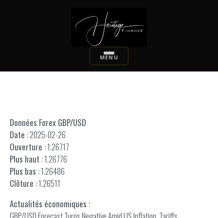
Données Forex GBP/USD
Date :
2025-02-26
Ouverture :
1.26717
Plus haut :
1.26776
Plus bas :
1.26486
Clôture :
1.26511
Actualités économiques :
GBP/USD Forecast Turns Negative Amid US Inflation, Tariffs