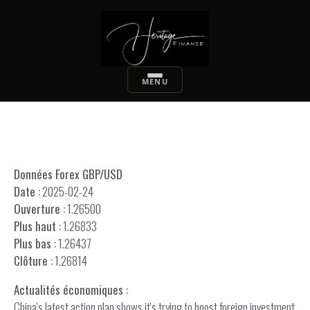
Données Forex GBP/USD
Date :
2025-02-24
Ouverture :
1.26500
Plus haut :
1.26833
Plus bas :
1.26437
Clôture :
1.26814
Actualités économiques :
China's latest action plan shows it's trying to boost foreign investment